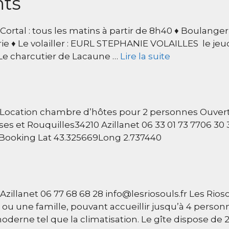
nts
 Cortal : tous les matins à partir de 8h40 ♦ Boulanger
irie ♦ Le volailler : EURL STEPHANIE VOLAILLES le jeu
♦ Le charcutier de Lacaune …
Lire la suite
Location chambre d’hôtes pour 2 personnes Ouvert
s et Rouquilles34210 Azillanet 06 33 01 73 7706 30 
 Booking Lat 43.325669Long 2.737440
illanet 06 77 68 68 28 info@lesriosouls.fr Les Rioso
u une famille, pouvant accueillir jusqu’à 4 person
oderne tel que la climatisation. Le gîte dispose de 