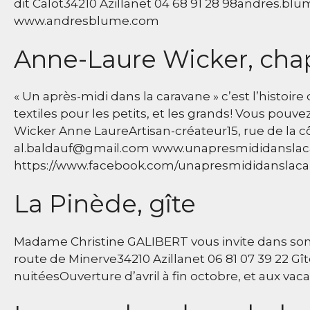
dit Calot34210 Azillanet 04 68 91 28 98andres.bl
www.andresblume.com
Anne-Laure Wicker, cha
« Un après-midi dans la caravane » c’est l’histoi
textiles pour les petits, et les grands! Vous pouve
Wicker Anne LaureArtisan-créateur15, rue de la c
al.baldauf@gmail.com www.unapresmididansla
https://www.facebook.com/unapresmididanslaca
La Pinède, gîte
Madame Christine GALIBERT vous invite dans son g
route de Minerve34210 Azillanet 06 81 07 39 22 G
nuitéesOuverture d’avril à fin octobre, et aux vac