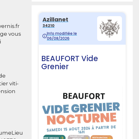
vernis.fr
rge vous
i
de
er viti-
ension
BlumeLieu