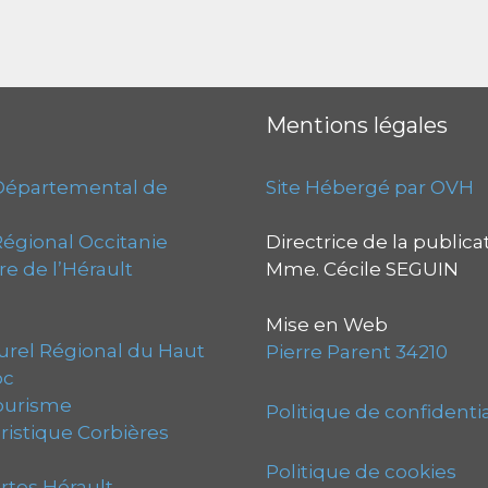
Mentions légales
Départemental de
Site Hébergé par OVH
égional Occitanie
Directrice de la publica
e de l’Hérault
Mme. Cécile SEGUIN
Mise en Web
rel Régional du Haut
Pierre Parent 34210
oc
ourisme
Politique de confidentia
istique Corbières
Politique de cookies
tes Hérault