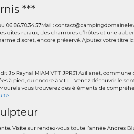
nis ***
2 ou 06.86.70.34.57Mail : contact@campingdomainele
es gites ruraux, des chambres d’hôtes et une aube
arme discret, encore préservé. Ajoutez votre titre ic
rédit Jp Raynal MIAM VTT JPR31 Azillanet, commune 
ées à pied, ou encore à VTT. Venez découvrir le senti
des Mourels vous trouverez des éléments de compréh
uite
culpteur
ente. Visite sur rendez-vous toute l’année Andres 