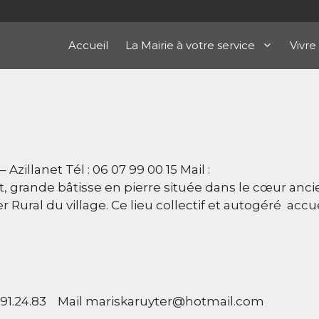
Accueil
La Mairie à votre service
Vivre
zillanet Tél : 06 07 99 00 15 Mail :
rande bâtisse en pierre située dans le cœur anci
er Rural du village. Ce lieu collectif et autogéré accu
.91.24.83 Mail mariskaruyter@hotmail.com