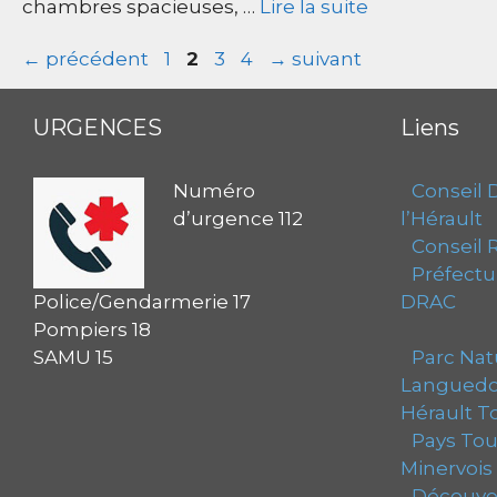
chambres spacieuses, …
Lire la suite
Page
Page
Page
Page
←
précédent
1
2
3
4
→
suivant
URGENCES
Liens
Numéro
Conseil 
d’urgence 112
l’Hérault
Conseil R
Préfectur
Police/Gendarmerie 17
DRAC
Pompiers 18
SAMU 15
Parc Natu
Langued
Hérault T
Pays Tour
Minervois
Découver