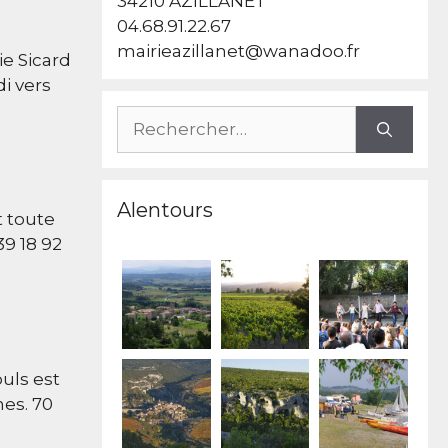
34210 AZILLANET
04.68.91.22.67
mairieazillanet@wanadoo.fr
ie Sicard
di vers
Rechercher :
Alentours
 toute
39 18 92
uls est
nes. 70
2