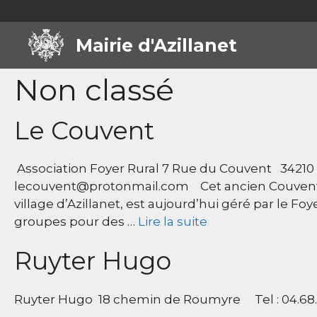
Aller
au
Mairie d'Azillanet
contenu
Non classé
Le Couvent
Association Foyer Rural 7 Rue du Couvent 34210 – A
lecouvent@protonmail.com Cet ancien Couvent, g
village d’Azillanet, est aujourd’hui géré par le Foy
groupes pour des …
Lire la suite
Ruyter Hugo
Ruyter Hugo 18 chemin de Roumyre Tel : 04.68