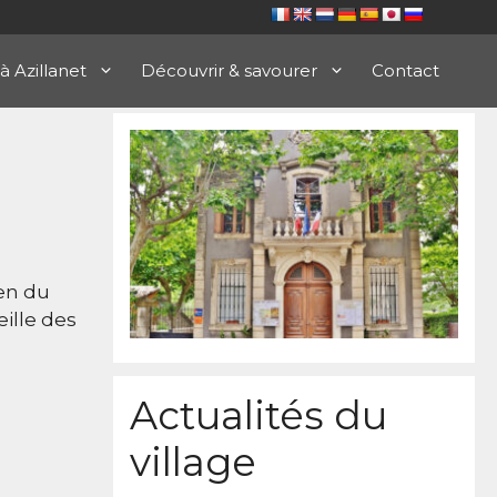
 à Azillanet
Découvrir & savourer
Contact
en du
eille des
Actualités du
village