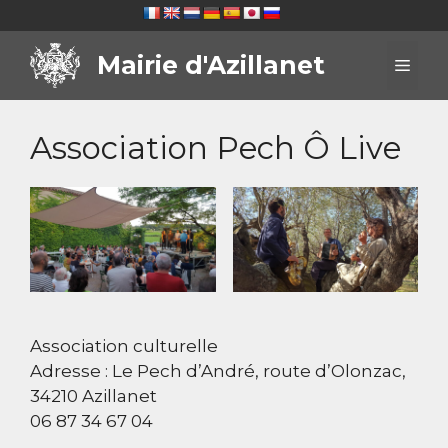
Aller
au
Mairie d'Azillanet
contenu
Men
Association Pech Ô Live
Association culturelle
Adresse : Le Pech d’André, route d’Olonzac,
34210 Azillanet
06 87 34 67 04