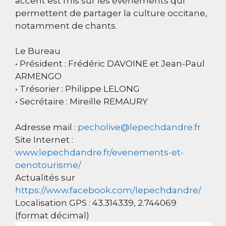
accent est mis sur les évènements qui
permettent de partager la culture occitane,
notamment de chants.
Le Bureau
• Président : Frédéric DAVOINE et Jean-Paul
ARMENGO
• Trésorier : Philippe LELONG
• Secrétaire : Mireille REMAURY
Adresse mail :
pecholive@lepechdandre.fr
Site Internet :
www.lepechdandre.fr/evenements-et-
oenotourisme/
Actualités sur
https://www.facebook.com/lepechdandre/
Localisation GPS : 43.314339, 2.744069
(format décimal)