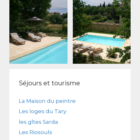
Séjours et tourisme
La Maison du peintre
Les loges du Tary
les gîtes Sarda
Les Riosouls